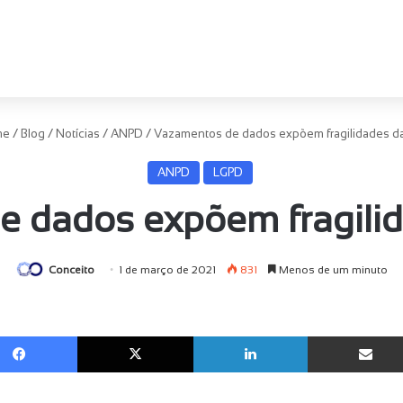
me
/
Blog
/
Notícias
/
ANPD
/
Vazamentos de dados expõem fragilidades 
ANPD
LGPD
e dados expõem fragili
Conceito
1 de março de 2021
831
Menos de um minuto
Facebook
X
Linkedin