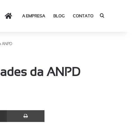
Procurar por
HOME
A EMPRESA
BLOG
CONTATO
da ANPD
dades da ANPD
Compartilhar via e-mail
Imprimir