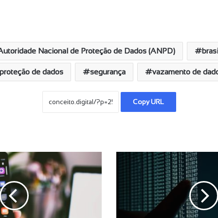
Autoridade Nacional de Proteção de Dados (ANPD)
brasi
proteção de dados
segurança
vazamento de dad
Copy URL
A
p
u
r
a
ç