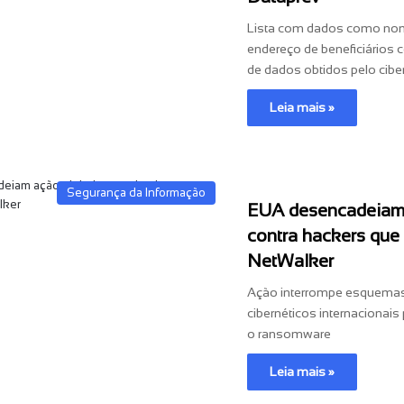
Lista com dados como nome
endereço de beneficiários
de dados obtidos pelo cibe
Leia mais »
Segurança da Informação
EUA desencadeiam 
contra hackers que
NetWalker
Ação interrompe esquemas 
cibernéticos internacionai
o ransomware
Leia mais »