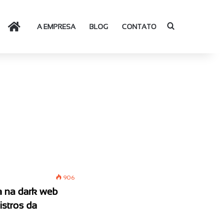
Procurar por
HOME
A EMPRESA
BLOG
CONTATO
906
a na dark web
istros da