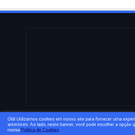
Olá! Utilizamos cookies em nosso site para fornecer uma experiê
anteriores. Ao lado, neste banner, você pode escolher a opção
© Copyright 2026, Todos os direitos reservados | Conceito 
nossa
Política de Cookies