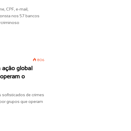
, CPF, e-mail,
 consta nos 57 bancos
rcriminoso
806
ação global
 operam o
sofisticados de crimes
s por grupos que operam