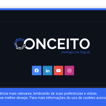
Facebook
Linkedin
YouTube
Instagram
ncia mais relevante, lembrando de suas preferências e visitas
 que melhor desejar. Para mais informações do uso de cookies acess
Facebook
Linke
Y
Digital Consultoria e Treinamentos.