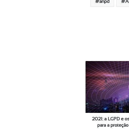
anpd
A
2
0
2
1
:
a
L
G
P
D
2021: a LGPD e os
e
para a proteçã