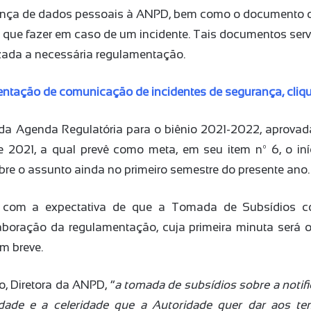
rança de dados pessoais à ANPD, bem como o documento 
o que fazer em caso de um incidente. Tais documentos ser
zada a necessária regulamentação.
ientação de comunicação de incidentes de segurança, cliq
 da Agenda Regulatória para o biênio 2021-2022, aprovada
e 2021, a qual prevê como meta, em seu item nº 6, o in
re o assunto ainda no primeiro semestre do presente ano.
 com a expectativa de que a Tomada de Subsídios co
laboração da regulamentação, cuja primeira minuta será o
m breve.
, Diretora da ANPD, “
a tomada de subsídios sobre a notif
dade e a celeridade que a Autoridade quer dar aos te