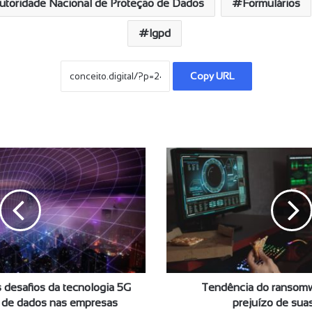
utoridade Nacional de Proteção de Dados
Formulários
lgpd
Copy URL
T
e
n
d
ê
n
c
i
a
 desafios da tecnologia 5G
d
Tendência do ransomw
o
o de dados nas empresas
prejuízo de suas