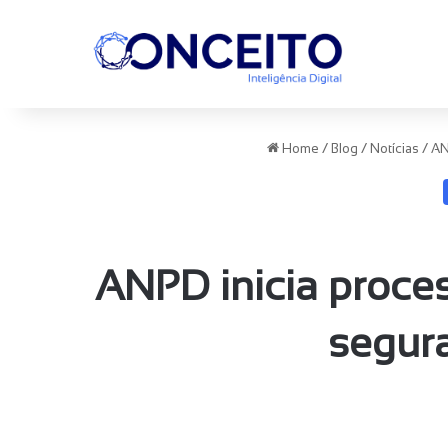
Home
/
Blog
/
Notícias
/
A
ANPD inicia proce
segur