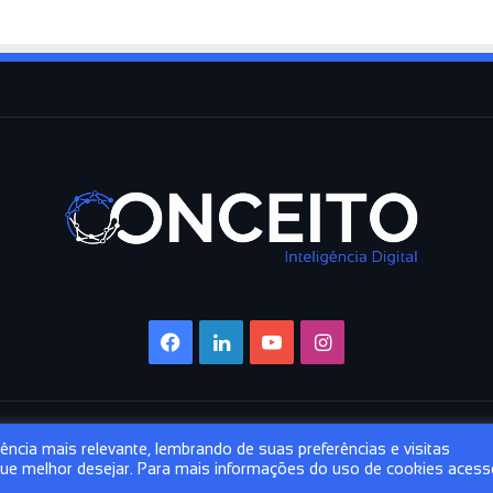
r
a
n
s
o
m
w
a
r
e
é
e
l
e
v
Facebook
Linkedin
YouTube
Instagram
a
r
o
p
r
ncia mais relevante, lembrando de suas preferências e visitas
e
 que melhor desejar. Para mais informações do uso de cookies acess
Facebook
Linke
Y
Digital Consultoria e Treinamentos.
j