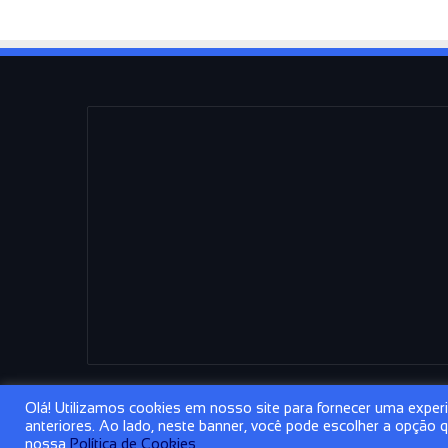
o
s
d
e
s
a
f
i
o
s
d
a
t
e
c
n
o
l
o
g
Olá! Utilizamos cookies em nosso site para fornecer uma experiê
i
anteriores. Ao lado, neste banner, você pode escolher a opção
© Copyright 2026, Todos os direitos reservados | Conceito 
nossa
Política de Cookies
a