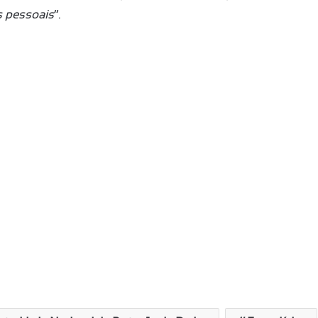
s pessoais
”.