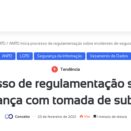
NPD
/
ANPD inicia processo de regulamentação sobre incidentes de segur
ANPD
LGPD
Segurança da Informação
Vazamento de Dados
Tendência
sso de regulamentação s
ança com tomada de sub
Conceito
23 de fevereiro de 2021
936
1 minuto de leitura